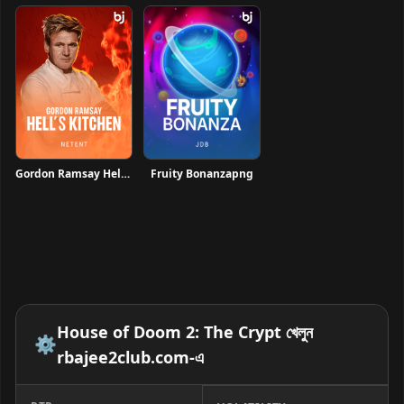
Gordon Ramsay Hell’s Kitchenpng
Fruity Bonanzapng
House of Doom 2: The Crypt খেলুন
⚙️
rbajee2club.com-এ