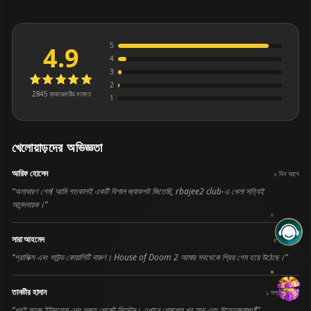
5
4.9
4
3
⭐⭐⭐⭐⭐
2
2845 ব্যবহারকারীর মতামত
1
খেলোয়াড়দের অভিজ্ঞতা
আরিফ হোসেন
২ দিন আগে
“অসাধারণ গেম! আমি গতকালই একটি বিশাল জ্যাকপট জিতেছি, rbajee2 club-এ খেলা সত্যিই
আনন্দদায়ক।”
সারা আহমেদ
৫ দিন আগে
“গ্রাফিক্স এবং সাউন্ড কোয়ালিটি দারুণ। House of Doom 2 আমার সবথেকে প্রিয় গেম হয়ে উঠেছে।”
তানভীর হাসান
১ সপ্তাহ আগে
“খুবই সহজ ইন্টারফেস এবং দ্রুত পেমেন্ট সিস্টেম। এখানে গেমপ্লে খুব স্মুথ এবং উত্তেজনাপূর্ণ!”