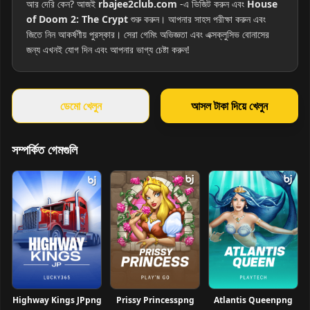
আর দেরি কেন? আজই
rbajee2club.com
-এ ভিজিট করুন এবং
House
of Doom 2: The Crypt
শুরু করুন। আপনার সাহস পরীক্ষা করুন এবং
জিতে নিন আকর্ষণীয় পুরস্কার। সেরা গেমিং অভিজ্ঞতা এবং এক্সক্লুসিভ বোনাসের
জন্য এখনই যোগ দিন এবং আপনার ভাগ্য চেষ্টা করুন!
ডেমো খেলুন
আসল টাকা দিয়ে খেলুন
সম্পর্কিত গেমগুলি
Highway Kings JPpng
Prissy Princesspng
Atlantis Queenpng