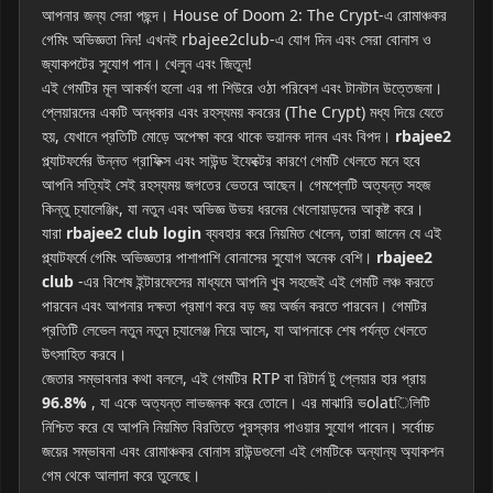
আপনার জন্য সেরা পছন্দ। House of Doom 2: The Crypt-এ রোমাঞ্চকর
গেমিং অভিজ্ঞতা নিন! এখনই rbajee2club-এ যোগ দিন এবং সেরা বোনাস ও
জ্যাকপটের সুযোগ পান। খেলুন এবং জিতুন!
এই গেমটির মূল আকর্ষণ হলো এর গা শিউরে ওঠা পরিবেশ এবং টানটান উত্তেজনা।
প্লেয়ারদের একটি অন্ধকার এবং রহস্যময় কবরের (The Crypt) মধ্য দিয়ে যেতে
হয়, যেখানে প্রতিটি মোড়ে অপেক্ষা করে থাকে ভয়ানক দানব এবং বিপদ।
rbajee2
প্ল্যাটফর্মের উন্নত গ্রাফিক্স এবং সাউন্ড ইফেক্টের কারণে গেমটি খেলতে মনে হবে
আপনি সত্যিই সেই রহস্যময় জগতের ভেতরে আছেন। গেমপ্লেটি অত্যন্ত সহজ
কিন্তু চ্যালেঞ্জিং, যা নতুন এবং অভিজ্ঞ উভয় ধরনের খেলোয়াড়দের আকৃষ্ট করে।
যারা
rbajee2 club login
ব্যবহার করে নিয়মিত খেলেন, তারা জানেন যে এই
প্ল্যাটফর্মে গেমিং অভিজ্ঞতার পাশাপাশি বোনাসের সুযোগ অনেক বেশি।
rbajee2
club
-এর বিশেষ ইন্টারফেসের মাধ্যমে আপনি খুব সহজেই এই গেমটি লঞ্চ করতে
পারবেন এবং আপনার দক্ষতা প্রমাণ করে বড় জয় অর্জন করতে পারবেন। গেমটির
প্রতিটি লেভেল নতুন নতুন চ্যালেঞ্জ নিয়ে আসে, যা আপনাকে শেষ পর্যন্ত খেলতে
উৎসাহিত করবে।
জেতার সম্ভাবনার কথা বললে, এই গেমটির RTP বা রিটার্ন টু প্লেয়ার হার প্রায়
96.8%
, যা একে অত্যন্ত লাভজনক করে তোলে। এর মাঝারি ভolatিলিটি
নিশ্চিত করে যে আপনি নিয়মিত বিরতিতে পুরস্কার পাওয়ার সুযোগ পাবেন। সর্বোচ্চ
জয়ের সম্ভাবনা এবং রোমাঞ্চকর বোনাস রাউন্ডগুলো এই গেমটিকে অন্যান্য অ্যাকশন
গেম থেকে আলাদা করে তুলেছে।