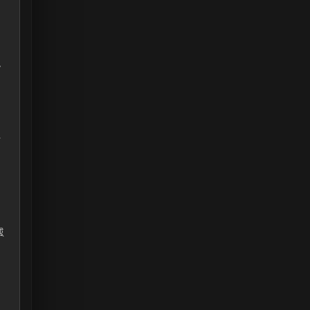
,
র
ু