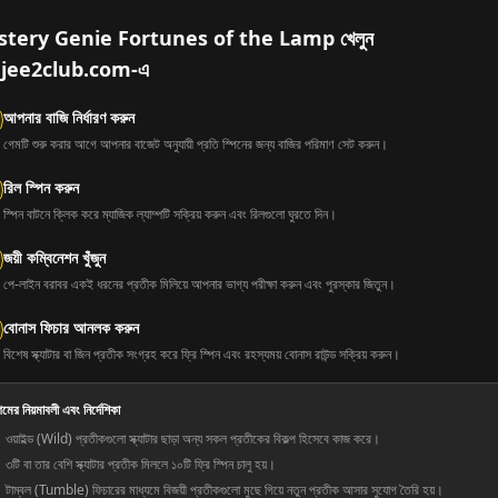
tery Genie Fortunes of the Lamp খেলুন
jee2club.com-এ
আপনার বাজি নির্ধারণ করুন
গেমটি শুরু করার আগে আপনার বাজেট অনুযায়ী প্রতি স্পিনের জন্য বাজির পরিমাণ সেট করুন।
রিল স্পিন করুন
স্পিন বাটনে ক্লিক করে ম্যাজিক ল্যাম্পটি সক্রিয় করুন এবং রিলগুলো ঘুরতে দিন।
জয়ী কম্বিনেশন খুঁজুন
পে-লাইন বরাবর একই ধরনের প্রতীক মিলিয়ে আপনার ভাগ্য পরীক্ষা করুন এবং পুরস্কার জিতুন।
বোনাস ফিচার আনলক করুন
বিশেষ স্ক্যাটার বা জিন প্রতীক সংগ্রহ করে ফ্রি স্পিন এবং রহস্যময় বোনাস রাউন্ড সক্রিয় করুন।
মের নিয়মাবলী এবং নির্দেশিকা
ওয়াইল্ড (Wild) প্রতীকগুলো স্ক্যাটার ছাড়া অন্য সকল প্রতীকের বিকল্প হিসেবে কাজ করে।
৩টি বা তার বেশি স্ক্যাটার প্রতীক মিললে ১০টি ফ্রি স্পিন চালু হয়।
টাম্বল (Tumble) ফিচারের মাধ্যমে বিজয়ী প্রতীকগুলো মুছে গিয়ে নতুন প্রতীক আসার সুযোগ তৈরি হয়।