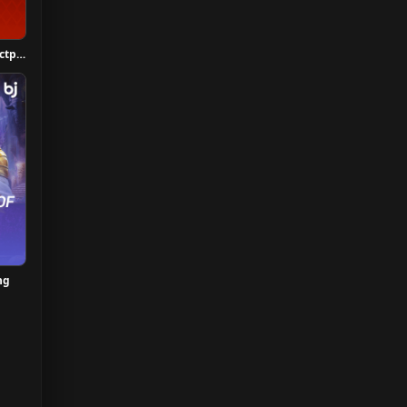
Joker Rush_ Cash collectpng
ng