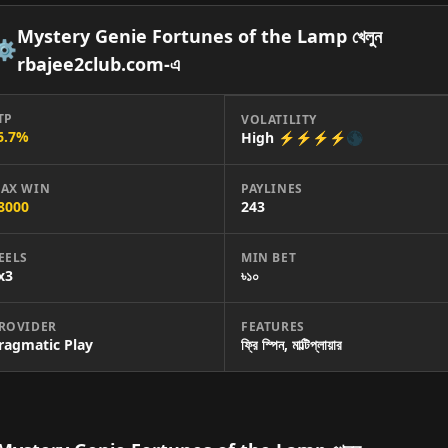
Mystery Genie Fortunes of the Lamp খেলুন
⚙️
rbajee2club.com-এ
TP
VOLATILITY
6.7%
High ⚡⚡⚡⚡🌑
AX WIN
PAYLINES
8000
243
EELS
MIN BET
x3
৳১০
ROVIDER
FEATURES
ragmatic Play
ফ্রি স্পিন, মাল্টিপ্লায়ার