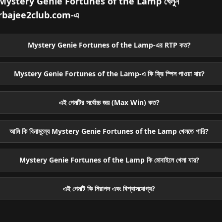
Mystery Genie Fortunes of the Lamp খেলুন
rbajee2club.com-এ
Mystery Genie Fortunes of the Lamp-এর RTP কত?
Mystery Genie Fortunes of the Lamp-এ কি ফ্রি স্পিন পাওয়া যায়?
এই গেমটির সর্বোচ্চ জয় (Max Win) কত?
আমি কি বিনামূল্যে Mystery Genie Fortunes of the Lamp খেলতে পারি?
Mystery Genie Fortunes of the Lamp কি মোবাইলে খেলা যায়?
এই গেমটি কি নিরাপদ এবং বিশ্বাসযোগ্য?