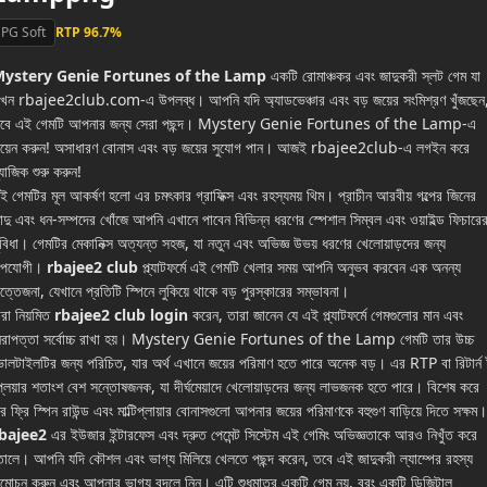
PG Soft
RTP 96.7%
ystery Genie Fortunes of the Lamp
একটি রোমাঞ্চকর এবং জাদুকরী স্লট গেম যা
খন rbajee2club.com-এ উপলব্ধ। আপনি যদি অ্যাডভেঞ্চার এবং বড় জয়ের সংমিশ্রণ খুঁজছেন
বে এই গেমটি আপনার জন্য সেরা পছন্দ। Mystery Genie Fortunes of the Lamp-এ
য়েন করুন! অসাধারণ বোনাস এবং বড় জয়ের সুযোগ পান। আজই rbajee2club-এ লগইন করে
্যাজিক শুরু করুন!
ই গেমটির মূল আকর্ষণ হলো এর চমৎকার গ্রাফিক্স এবং রহস্যময় থিম। প্রাচীন আরবীয় গল্পের জিনের
াদু এবং ধন-সম্পদের খোঁজে আপনি এখানে পাবেন বিভিন্ন ধরণের স্পেশাল সিম্বল এবং ওয়াইল্ড ফিচারে
ুবিধা। গেমটির মেকানিক্স অত্যন্ত সহজ, যা নতুন এবং অভিজ্ঞ উভয় ধরণের খেলোয়াড়দের জন্য
পযোগী।
rbajee2 club
প্ল্যাটফর্মে এই গেমটি খেলার সময় আপনি অনুভব করবেন এক অনন্য
ত্তেজনা, যেখানে প্রতিটি স্পিনে লুকিয়ে থাকে বড় পুরস্কারের সম্ভাবনা।
ারা নিয়মিত
rbajee2 club login
করেন, তারা জানেন যে এই প্ল্যাটফর্মে গেমগুলোর মান এবং
িরাপত্তা সর্বোচ্চ রাখা হয়। Mystery Genie Fortunes of the Lamp গেমটি তার উচ্চ
োলটাইলটির জন্য পরিচিত, যার অর্থ এখানে জয়ের পরিমাণ হতে পারে অনেক বড়। এর RTP বা রিটার্ন ট
্লেয়ার শতাংশ বেশ সন্তোষজনক, যা দীর্ঘমেয়াদে খেলোয়াড়দের জন্য লাভজনক হতে পারে। বিশেষ করে
র ফ্রি স্পিন রাউন্ড এবং মাল্টিপ্লায়ার বোনাসগুলো আপনার জয়ের পরিমাণকে বহুগুণ বাড়িয়ে দিতে সক্ষম।
bajee2
এর ইউজার ইন্টারফেস এবং দ্রুত পেমেন্ট সিস্টেম এই গেমিং অভিজ্ঞতাকে আরও নিখুঁত করে
োলে। আপনি যদি কৌশল এবং ভাগ্য মিলিয়ে খেলতে পছন্দ করেন, তবে এই জাদুকরী ল্যাম্পের রহস্য
ন্মোচন করুন এবং আপনার ভাগ্য বদলে নিন। এটি শুধুমাত্র একটি গেম নয়, বরং একটি ডিজিটাল