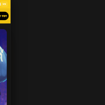
ভাষা
ন করুন