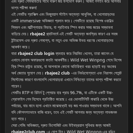
এবং দ্রুত পেমআউটের সাথে দারুণ জয় উপভোগ করুন। আজই লগইন করে আপনার
ভাগ্য পরীক্ষা করুন!
এই গেমটির গ্রাফিক্স এবং ভিজ্যুয়াল স্টাইল অত্যন্ত আধুনিক, যা খেলোয়াড়দের
একটি immersive অভিজ্ঞতা প্রদান করে। গেমটিতে রয়েছে বিশেষ ওয়াইল্ড
সিম্বল এবং মাল্টিপ্লায়ার ফিচার, যা প্রতিবার স্পিন করার সময় জয়ের সম্ভাবনা
বাড়িয়ে দেয়।
rbajee2
প্ল্যাটফর্মে এই গেমটি অত্যন্ত জনপ্রিয় কারণ এর সহজ
ইন্টারফেস এবং দ্রুত গেমপ্লে, যা নতুন এবং অভিজ্ঞ উভয় ধরণের খেলোয়াড়দের
আকর্ষণ করে।
যারা
rbajee2 club login
ব্যবহার করে নিয়মিত খেলেন, তারা জানেন যে
এখানে বোনাস অফারগুলো কতটা আকর্ষণীয়। Wild Wet Winpng গেমে বিশেষ
ফ্রি স্পিন রাউন্ড রয়েছে, যা আপনাকে কোনো অতিরিক্ত খরচ ছাড়াই বড় অংকের
অর্থ জেতার সুযোগ দেয়।
rbajee2 club
-এর নির্ভরযোগ্যতা এবং নিরাপদ পেমেন্ট
সিস্টেমের কারণে বাংলাদেশি খেলোয়াড়রা এখানে নিশ্চিন্তে তাদের ভাগ্য পরীক্ষা করতে
পারেন।
গেমটির RTP বা রিটার্ন টু প্লেয়ার হার প্রায় 96.7%, যা এটিকে একটি উচ্চ-
প্রোফাইল গেম হিসেবে প্রতিষ্ঠিত করেছে। এর ভোলাটিলিটি মাঝারি থেকে উচ্চ
পর্যায়ের, যার মানে হলো এখানে মাঝেমধ্যেই বড় জয় পাওয়ার সম্ভাবনা থাকে। আপনি
যদি কৌশলগতভাবে বাজি ধরেন, তবে এই গেমটি আপনার জন্য অত্যন্ত লাভজনক
হতে পারে।
সেরা গেমিং অভিজ্ঞতা, দ্রুত ডিপোজিট এবং উইথড্রয়াল সুবিধার জন্য আজই
rbajee2club.com
-এ যোগ দিন। Wild Wet Winpng-এর রঙিন