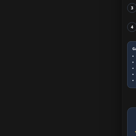
3
4
G