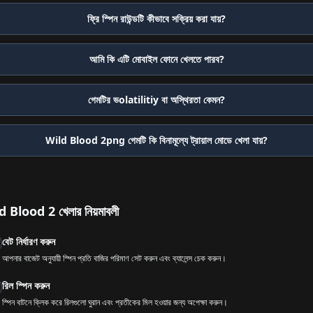
ফ্রি স্পিন রাউন্ডটি কীভাবে সক্রিয় করা যায়?
আমি কি এটি মোবাইল ফোনে খেলতে পারব?
গেমটির ভolatilitiy বা অস্থিরতা কেমন?
Wild Blood 2png গেমটি কি বিনামূল্যে ট্রায়াল মোডে খেলা যায়?
d Blood 2 খেলার নিয়মাবলী
বেট নির্ধারণ করুন
আপনার বাজেট অনুযায়ী স্পিন প্রতি বাজির পরিমাণ সেট করুন এবং ব্যালেন্স চেক করুন।
রিল স্পিন করুন
স্পিন বাটনে ক্লিক করে রিলগুলো ঘুরান এবং প্রতীকের মিল হওয়ার জন্য অপেক্ষা করুন।