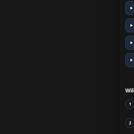
Wil
1
2