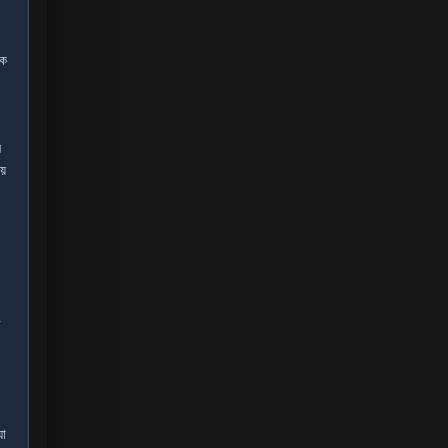
এক
ে
ীয়
ে
যা