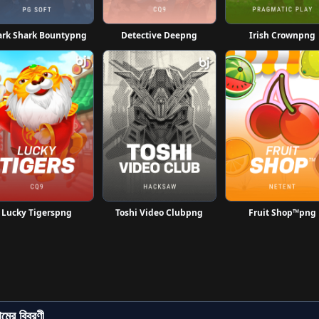
ark Shark Bountypng
Detective Deepng
Irish Crownpng
Lucky Tigerspng
Toshi Video Clubpng
Fruit Shop™png
েমের বিবরণী