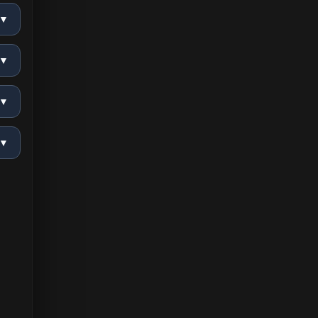
▼
▼
▼
▼