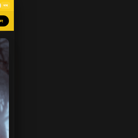
ভাষা
ুন